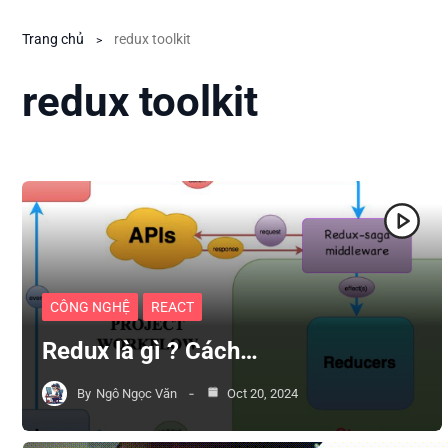
Trang chủ
redux toolkit
redux toolkit
CÔNG NGHỆ
REACT
Redux là gì ? Cách…
By
Ngô Ngọc Văn
Oct 20, 2024