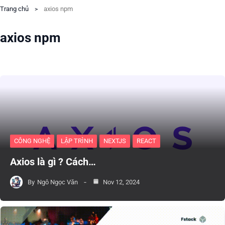
Trang chủ
axios npm
axios npm
CÔNG NGHỆ
LẬP TRÌNH
NEXTJS
REACT
Axios là gì ? Cách…
By
Ngô Ngọc Văn
Nov 12, 2024