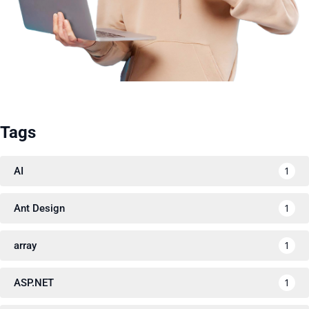
Tags
1
AI
1
Ant Design
1
array
1
ASP.NET