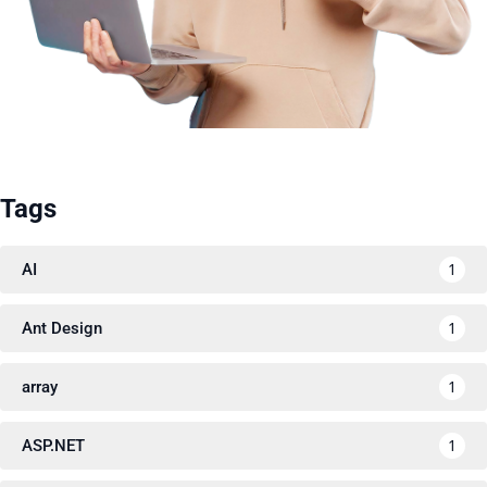
Tags
1
AI
1
Ant Design
1
array
1
ASP.NET