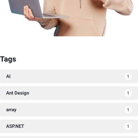
Tags
1
AI
1
Ant Design
1
array
1
ASP.NET